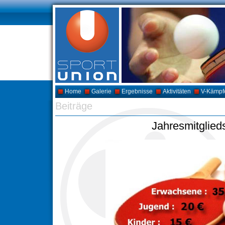
Home
Galerie
Ergebnisse
Aktivitäten
V-Kämpf
Beiträge
Jahresmitglied