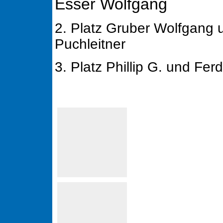
Esser Wolfgang
2. Platz Gruber Wolfgang 
Puchleitner
3. Platz Phillip G. und Fer