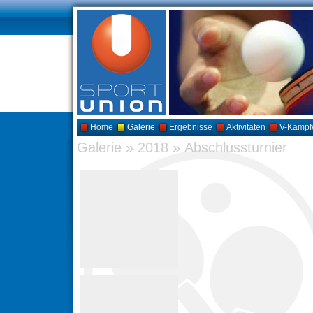
Home
Galerie
Ergebnisse
Aktivitäten
V-Kämpf
Galerie
»
2018
»
Abschlussturnier