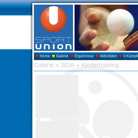
Home
Galerie
Ergebnisse
Aktivitäten
V-Kämpf
Galerie
»
2016
»
Kindertraining