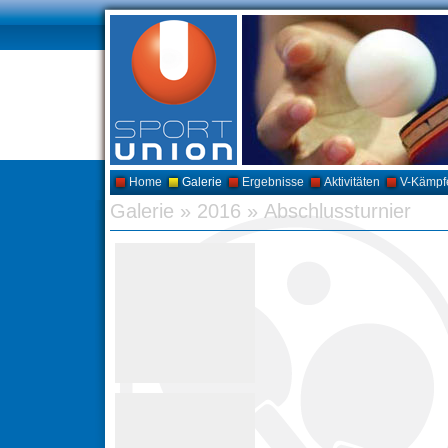
Home
Galerie
Ergebnisse
Aktivitäten
V-Kämpf
Galerie
»
2016
»
Abschlussturnier