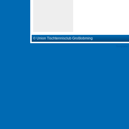
© Union Tischtennisclub Großlobming
Template 