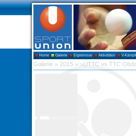
Home
Galerie
Ergebnisse
Aktivitäten
V-Kämpf
Galerie
»
2015
»
»UTTC vs TTC Obd