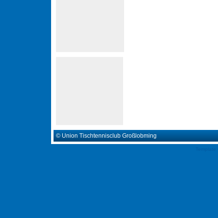
Bericht Murtaler Zeitung
© Union Tischtennisclub Großlobming
Template 