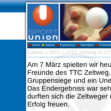
Home
Galerie
Ergebnisse
Aktivitäten
V-Kämpf
Galerie
»
2015
»
»TTC Zeltweg vs U
Am 7 März spielten wir he
Freunde des TTC Zeltweg.
Gruppensiege und ein Unen
Das Endergebniss war seh
durften sich die Zeltweger
Erfolg freuen.