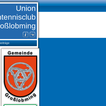
Union
htennisclub
oßlobming
eiträge