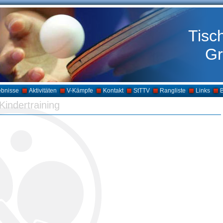
Tisc
Gr
ebnisse
Aktivitäten
V-Kämpfe
Kontakt
StTTV
Rangliste
Links
B
Kindertraining