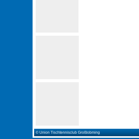
© Union Tischtennisclub Großlobming