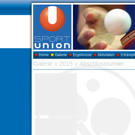
Home
Galerie
Ergebnisse
Aktivitäten
V-Kämpf
Galerie
»
2015
»
Abschlussturnier