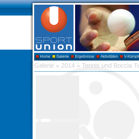
Home
Galerie
Ergebnisse
Aktivitäten
V-Kämpf
Galerie
»
2014
»
Tennis und Boccia Tu