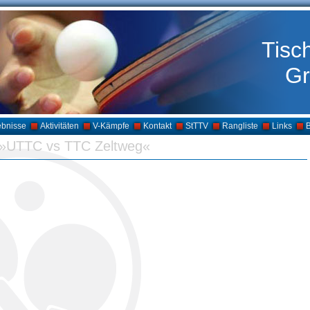
Tisc
Gr
ebnisse
Aktivitäten
V-Kämpfe
Kontakt
StTTV
Rangliste
Links
B
»UTTC vs TTC Zeltweg«