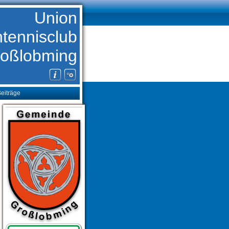
Union
htennisclub
oßlobming
eiträge