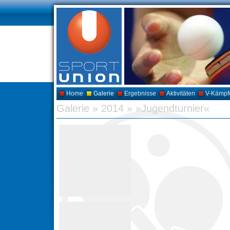
Home
Galerie
Ergebnisse
Aktivitäten
V-Kämpf
Galerie
»
2014
»
»Jugendturnier«