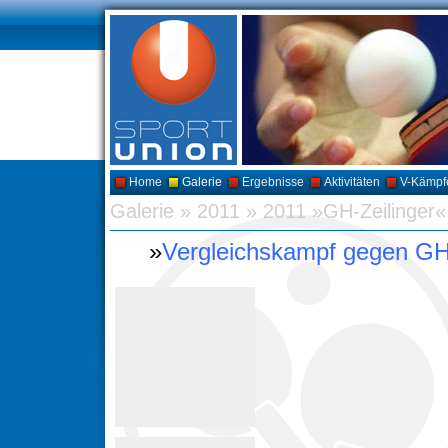
Home
Galerie
Ergebnisse
Aktivitäten
V-Kämpf
Galerie
»
2011
»
2011 »GH-Zeilinger«
»
Vergleichskampf gegen GH-