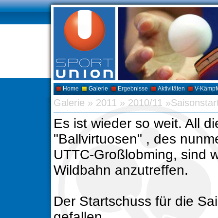
Home
Galerie
Ergebnisse
Aktivitäten
V-Kämpf
Galerie
»
2011
»
2010/11 »Saisonstar
Es ist wieder so weit. All d
"Ballvirtuosen" , des nun
UTTC-Großlobming, sind wi
Wildbahn anzutreffen.
Der Startschuss für die Sa
gefallen.