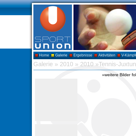
Home
Galerie
Ergebnisse
Aktivitäten
V-Kämpf
Galerie
»
2010
»
2010 »Tennis-Juxtun
»weitere Bilder fo