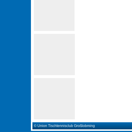
© Union Tischtennisclub Großlobming