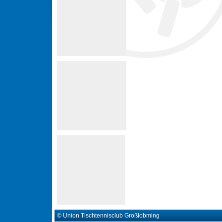
© Union Tischtennisclub Großlobming