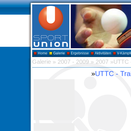
Home
Galerie
Ergebnisse
Aktivitäten
V-Kämpf
Galerie
»
2007 - 2009
»
2007 »UTTC -
»
UTTC - Tra