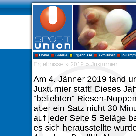
Home
Galerie
Ergebnisse
Aktivitäten
V-Kämpf
Ergebnisse
»
2019
»
Juxturnier
Am 4. Jänner 2019 fand un
Juxturnier statt! Dieses Ja
"beliebten" Riesen-Noppen
aber ein Satz nicht 30 Mi
auf jeder Seite 5 Beläge bel
es sich herausstellte wurd