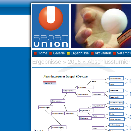
Home
Galerie
Ergebnisse
Aktivitäten
V-Kämpf
Ergebnisse
»
2016
»
Abschlussturnier