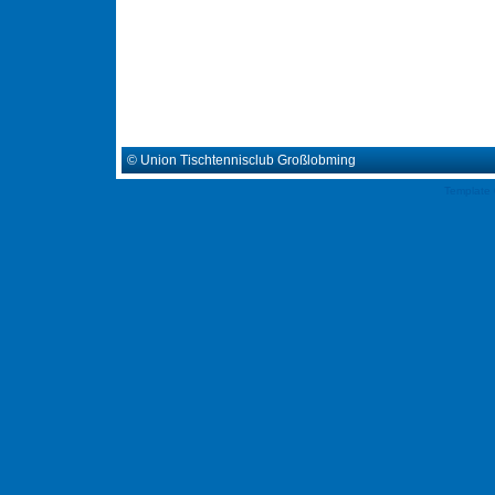
© Union Tischtennisclub Großlobming
Template 