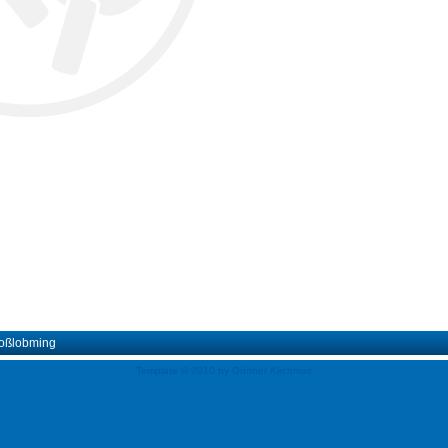
roßlobming
Template © 2010 by Günher Kirchmair