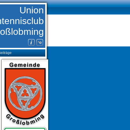
Union
htennisclub
oßlobming
eiträge