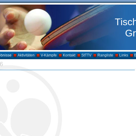
Tisc
Gr
ebnisse
Aktivitäten
V-Kämpfe
Kontakt
StTTV
Rangliste
Links
B
6