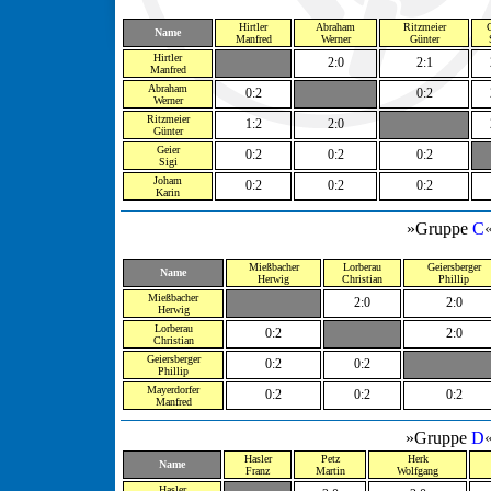
Hirtler
Abraham
Ritzmeier
G
Name
Manfred
Werner
Günter
Hirtler
2:0
2:1
Manfred
Abraham
0:2
0:2
Werner
Ritzmeier
1:2
2:0
Günter
Geier
0:2
0:2
0:2
Sigi
Joham
0:2
0:2
0:2
Karin
»Gruppe
C
Mießbacher
Lorberau
Geiersberger
Name
Herwig
Christian
Phillip
Mießbacher
2:0
2:0
Herwig
Lorberau
0:2
2:0
Christian
Geiersberger
0:2
0:2
Phillip
Mayerdorfer
0:2
0:2
0:2
Manfred
»Gruppe
D
Hasler
Petz
Herk
Name
Franz
Martin
Wolfgang
Hasler