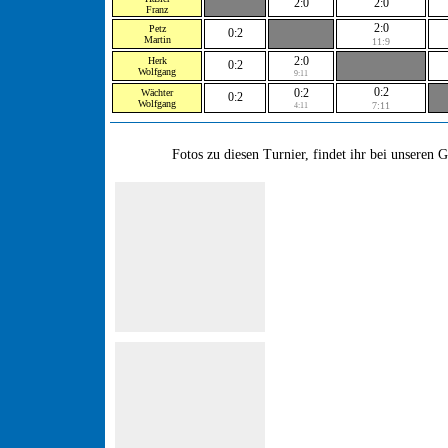
2:0
2:0
Franz
2:0
Petz
0:2
Martin
11:9
2:0
Herk
0:2
Wolfgang
9:11
0:2
0:2
Wächter
0:2
Wolfgang
7:11
4:11
Fotos zu diesen Turnier, findet ihr bei unseren 