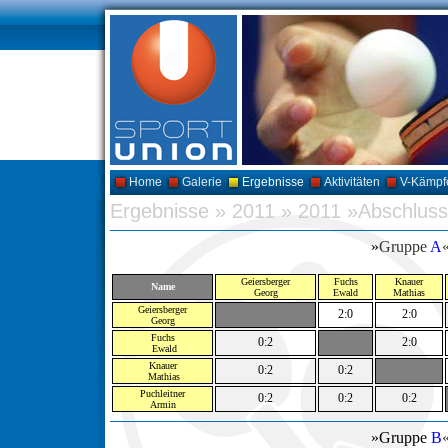
Home
Galerie
Ergebnisse
Aktivitäten
V-Kämpf
Ergebnisse
»
2011
»
2011 »Abschluss
»
Gruppe
A
Geiersberger
Fuchs
Knauer
Name
Georg
Ewald
Mathias
Geiersberger
2:0
2:0
Georg
Fuchs
0:2
2:0
Ewald
Knauer
0:2
0:2
Mathias
Puchleitner
0:2
0:2
0:2
Armin
»Gruppe
B