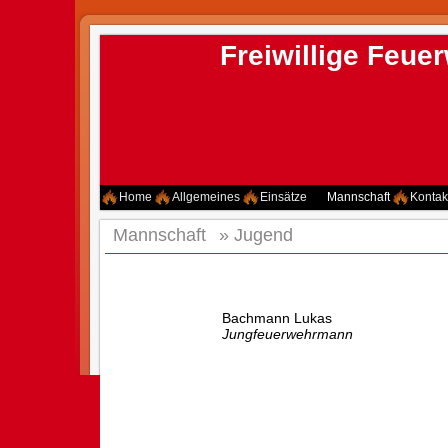
Freiwillige Feu
Home
Allgemeines
Einsätze
Mannschaft
Kontak
Mannschaft
»
Jugend
Bachmann Lukas
Jungfeuerwehrmann