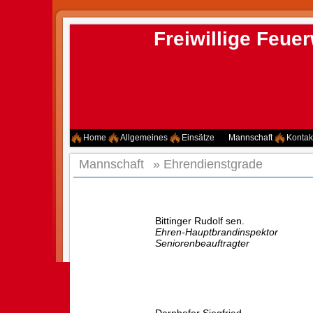
Freiwillige Feu
Home
Allgemeines
Einsätze
Mannschaft
Kontak
Mannschaft
»
Ehrendienstgrade
Bittinger Rudolf sen.
Ehren-Hauptbrandinspektor
Seniorenbeauftragter