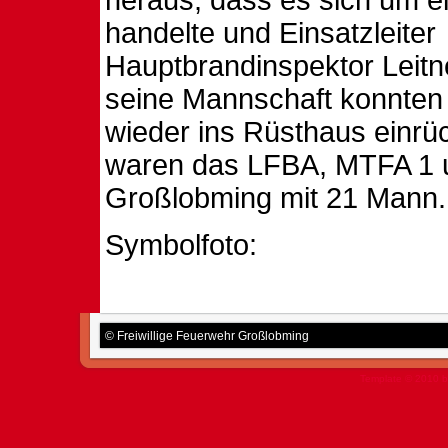
heraus, dass es sich um e
handelte und Einsatzleiter
Hauptbrandinspektor Leitn
seine Mannschaft konnten 
wieder ins Rüsthaus einrü
waren das LFBA, MTFA 1 
Großlobming mit 21 Mann.
Symbolfoto:
© Freiwillige Feuerwehr Großlobming
Template © 2010 b