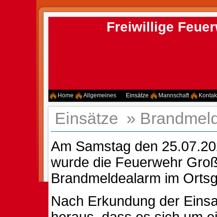
Freiwillige Feu
Home
Allgemeines
Einsätze
Mannschaft
Kontak
Einsätze
»
Brandmeld
Am Samstag den 25.07.20
wurde die Feuerwehr Gro
Brandmeldealarm im Ortsge
Nach Erkundung der Einsatz