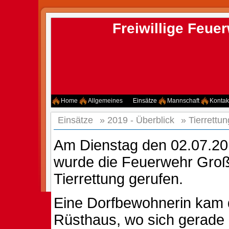
Freiwillige Feu
Home
Allgemeines
Einsätze
Mannschaft
Kontak
Einsätze
»
2019 - Überblick
»
Tierrettun
Am Dienstag den 02.07.20
wurde die Feuerwehr Groß
Tierrettung gerufen.
Eine Dorfbewohnerin kam 
Rüsthaus, wo sich gerade