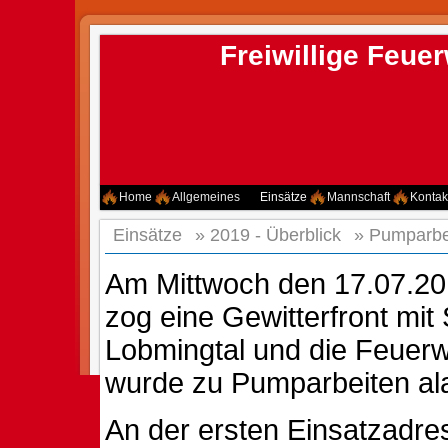
Freiwillige Feu
Home
Allgemeines
Einsätze
Mannschaft
Kontak
Einsätze
»
2019 - Überblick
»
Pumparbe
Am Mittwoch den 17.07.20
zog eine Gewitterfront mit
Lobmingtal und die Feuer
wurde zu Pumparbeiten ala
An der ersten Einsatzad