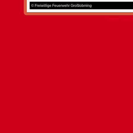
© Freiwillige Feuerwehr Großlobming
Template © 2010 b