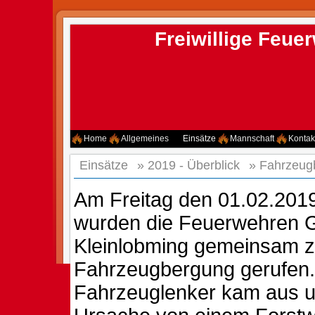
Freiwillige Feu
Home
Allgemeines
Einsätze
Mannschaft
Kontak
Einsätze
»
2019 - Überblick
»
Fahrzeug
Am Freitag den 01.02.201
wurden die Feuerwehren 
Kleinlobming gemeinsam z
Fahrzeugbergung gerufen.
Fahrzeuglenker kam aus 