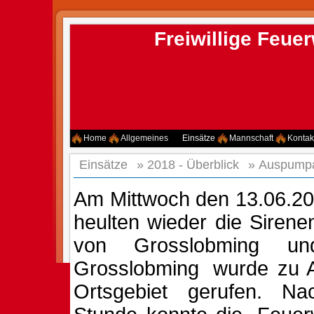
Freiwillige Feu
Home
Allgemeines
Einsätze
Mannschaft
Kontak
Einsätze
»
2018 - Überblick
»
Auspumpa
Am Mittwoch den 13.06.20
heulten wieder die Siren
von
Grosslobming
un
Grosslobming
wurde zu A
Ortsgebiet gerufen. Na