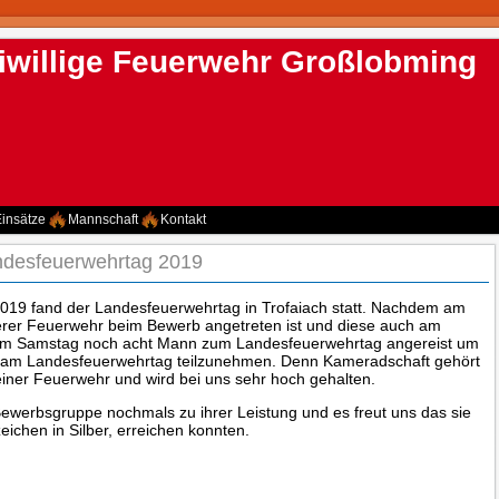
iwillige Feuerwehr Großlobming
insätze
Mannschaft
Kontakt
ndesfeuerwehrtag 2019
19 fand der Landesfeuerwehrtag in Trofaiach statt. Nachdem am
erer Feuerwehr beim Bewerb angetreten ist und diese auch am
d am Samstag noch acht Mann zum Landesfeuerwehrtag angereist um
d am Landesfeuerwehrtag teilzunehmen. Denn Kameradschaft gehört
einer Feuerwehr und wird bei uns sehr hoch gehalten.
Bewerbsgruppe nochmals zu ihrer Leistung und es freut uns das sie
zeichen in Silber, erreichen konnten.