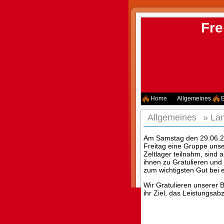
Fre
Home
Allgemeines
E
Allgemeines
»
La
Am Samstag den 29.06.20
Freitag eine Gruppe uns
Zeltlager teilnahm, sin
ihnen zu Gratulieren un
zum wichtigsten Gut bei 
Wir Gratulieren unserer 
ihr Ziel, das Leistungsab