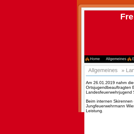
Fre
Home
Allgemeines
E
Allgemeines
»
Lan
Am 26.01.2019 nahm die 
Ortsjugendbeauftragten 
Landesfeuerwehrjugend Sk
Beim internen Skirennen 
Jungfeuerwehrmann Wieser
Leistung.