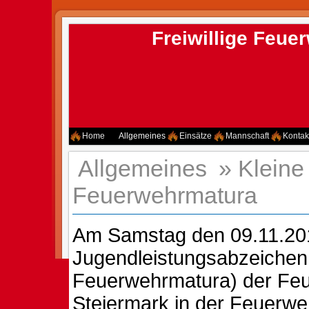
Freiwillige Feu
Home
Allgemeines
Einsätze
Mannschaft
Kontak
Allgemeines
»
Kleine
Feuerwehrmatura
Am Samstag den 09.11.20
Jugendleistungsabzeichen i
Feuerwehrmatura) der Fe
Steiermark in der Feuerwe