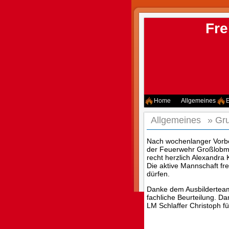
Fre
Home
Allgemeines
E
Allgemeines
»
Gru
Nach wochenlanger Vorbe
der Feuerwehr Großlobmin
recht herzlich Alexandra
Die aktive Mannschaft fr
dürfen.
Danke dem Ausbilderteam 
fachliche Beurteilung. 
LM Schlaffer Christoph fü