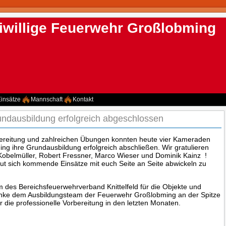
iwillige Feuerwehr Großlobming
insätze
Mannschaft
Kontakt
ndausbildung erfolgreich abgeschlossen
reitung und zahlreichen Übungen konnten heute vier Kameraden
g ihre Grundausbildung erfolgreich abschließen. Wir gratulieren
 Kobelmüller, Robert Fressner, Marco Wieser und Dominik Kainz
!
eut sich kommende Einsätze mit euch Seite an Seite abwickeln zu
des Bereichsfeuerwehrverband Knittelfeld für die Objekte und
Danke dem Ausbildungsteam der Feuerwehr Großlobming an der Spitze
r die professionelle Vorbereitung in den letzten Monaten.