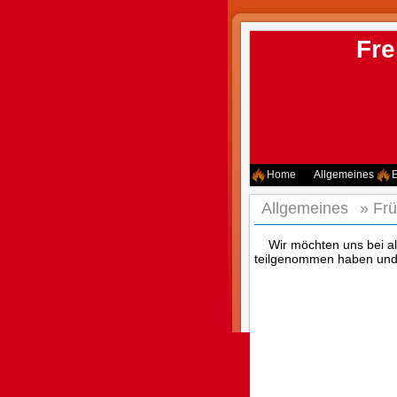
Fre
Home
Allgemeines
E
Allgemeines
»
Fr
Wir möchten uns bei a
teilgenommen haben und 