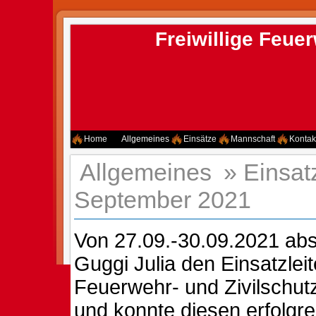
Freiwillige Feu
Home
Allgemeines
Einsätze
Mannschaft
Kontak
Allgemeines
»
Einsat
September 2021
Von 27.09.-30.09.2021 abs
Guggi Julia den Einsatzlei
Feuerwehr- und Zivilschutz
und konnte diesen erfolgre