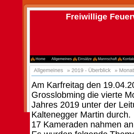
Freiwillige Feu
Home
Allgemeines
Einsätze
Mannschaft
Kontak
Allgemeines
»
2019 - Überblick
»
Monat
Am Karfreitag den 19.04.2
Grosslobming die vierte 
Jahres 2019 unter der Lei
Kaltenegger Martin durch.
17 Kameraden nahmen an d