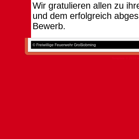
Wir gratulieren allen zu i
und dem erfolgreich abge
Bewerb.
© Freiwillige Feuerwehr Großlobming
Template © 2010 b