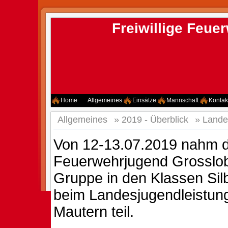
Freiwillige Feu
Home
Allgemeines
Einsätze
Mannschaft
Kontak
Allgemeines
»
2019 - Überblick
»
Lande
Von 12-13.07.2019 nahm d
Feuerwehrjugend Grosslob
Gruppe in den Klassen Sil
beim Landesjugendleistun
Mautern teil.