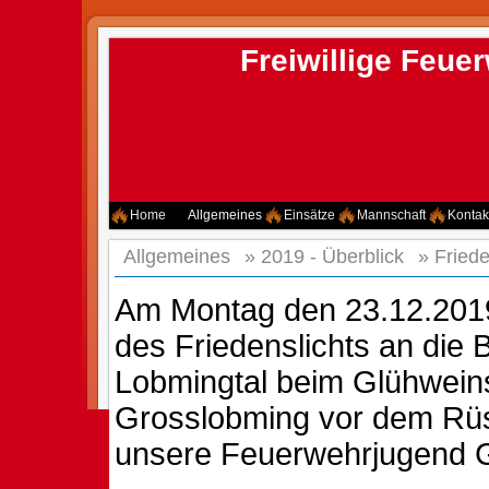
Freiwillige Feu
Home
Allgemeines
Einsätze
Mannschaft
Kontak
Allgemeines
»
2019 - Überblick
»
Fried
Am Montag den 23.12.2019
des Friedenslichts an die
Lobmingtal beim Glühwein
Grosslobming vor dem Rü
unsere Feuerwehrjugend G