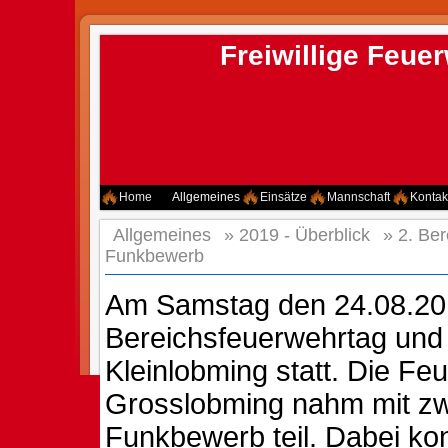
Freiwillige Feu
Home
Allgemeines
Einsätze
Mannschaft
Kontak
Allgemeines
»
2019 - Überblick
»
2. Be
Funkbewerb
Am Samstag den 24.08.201
Bereichsfeuerwehrtag und
Kleinlobming statt. Die Fe
Grosslobming nahm mit z
Funkbewerb teil. Dabei ko