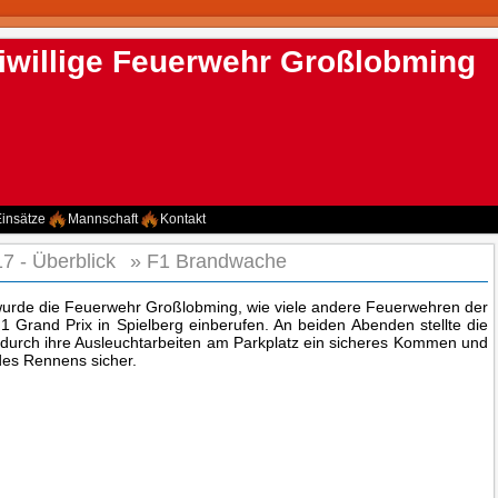
iwillige Feuerwehr Großlobming
insätze
Mannschaft
Kontakt
7 - Überblick
»
F1 Brandwache
urde die Feuerwehr Großlobming, wie viele andere Feuerwehren der
Grand Prix in Spielberg einberufen. An beiden Abenden stellte die
urch ihre Ausleuchtarbeiten am Parkplatz ein sicheres Kommen und
des Rennens sicher.