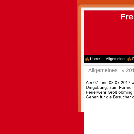
Fre
Home
Allgemeines
E
Allgemeines
»
201
Am 07. und 08.07.2017 w
Umgebung, zum Formel 1 
Feuerwehr Großlobming d
Gehen für die Besucher 