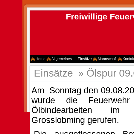
Freiwillige Feu
Home
Allgemeines
Einsätze
Mannschaft
Kontak
Einsätze
»
Ölspur 09.
Am
Sonntag den 09.08.2
wurde die Feuerwehr
Ölbindearbeiten im
Grosslobming gerufen.