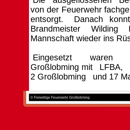
Die ausgeflossenen Bet
von der Feuerwehr fachge
entsorgt.
Danach konnte
Brandmeister Wilding 
Mannschaft wieder ins Rüs
Eingesetzt ware
Großlobming mit
LFBA,
2 Großlobming
und 17 M
© Freiwillige Feuerwehr Großlobming
Template © 2010 b