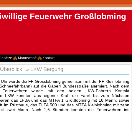
iwillige Feuerwehr Großlobming
insätze
Mannschaft
Kontakt
 Überblick
»
LKW Bergung
Uhr wurde die FF Grosslobming gemeinsam mit der FF Kleinlobming
Schneefahrbahn) auf die Gaberl Bundesstraße alarmiert. Nach dem
en Feuerwehren wurde mit den beiden LKW-Fahrern Kontakt
e LKW konnten aus eigener Kraft die Fahrt bis zum Nächsten
waren das LFBA und das MTFA 1 Großlobming mit 18 Mann, sowie
aft im Rüsthaus, das TLFA 500 und das MTFA Kleinlobming mit zehn
mit zwei Mann. Nach 1,5 Stunden konnten die Feuerwehren ins