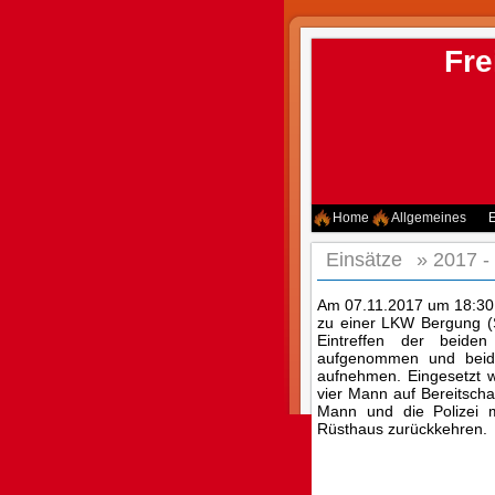
Fre
Home
Allgemeines
E
Einsätze
»
2017 -
Am 07.11.2017 um 18:30 
zu einer LKW Bergung (
Eintreffen der beid
aufgenommen und beid
aufnehmen. Eingesetzt 
vier Mann auf Bereitsch
Mann und die Polizei 
Rüsthaus zurückkehren.