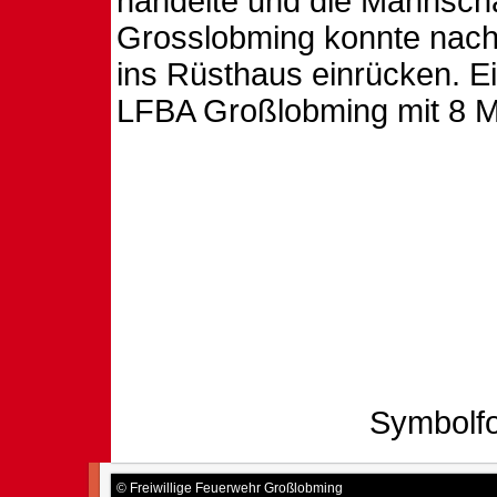
handelte und die Mannscha
Grosslobming konnte nach 
ins Rüsthaus einrücken. E
LFBA Großlobming mit 8 
Symbolf
© Freiwillige Feuerwehr Großlobming