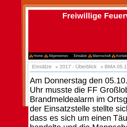
Freiwillige Feu
Home
Allgemeines
Einsätze
Mannschaft
Kontak
Einsätze
»
2017 - Überblick
»
BMA 05.1
Am Donnerstag den 05.10
Uhr musste die FF Großlo
Brandmeldealarm im Ortsg
der Einsatzstelle stellte si
dass es sich um einen Tä