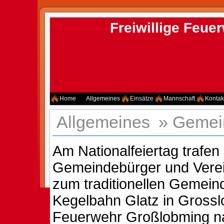
Freiwillige Feu
Home
Allgemeines
Einsätze
Mannschaft
Kontak
Allgemeines
»
Gemei
Am Nationalfeiertag trafen 
Gemeindebürger und Vere
zum traditionellen Gemein
Kegelbahn Glatz in Grossl
Feuerwehr Großlobming n