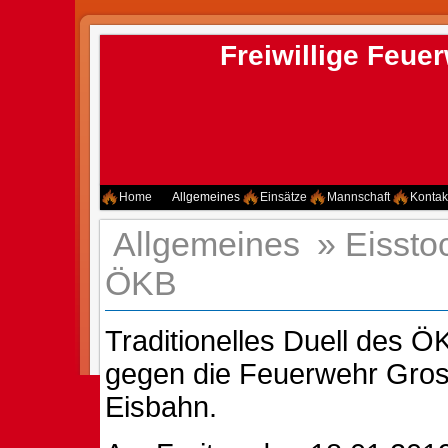
Freiwillige Feu
Home
Allgemeines
Einsätze
Mannschaft
Kontak
Allgemeines
»
Eissto
ÖKB
Traditionelles Duell des 
gegen die Feuerwehr Gros
Eisbahn.