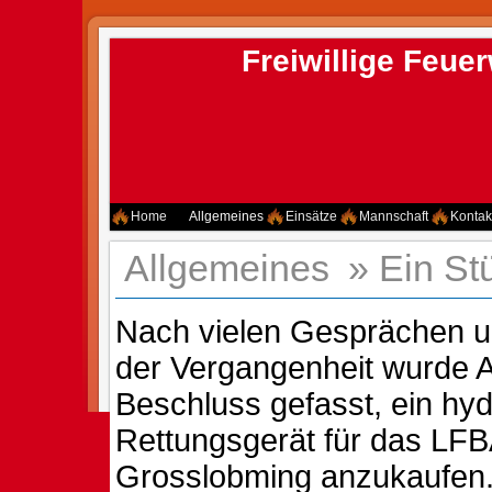
Freiwillige Feu
Home
Allgemeines
Einsätze
Mannschaft
Kontak
Allgemeines
»
Ein St
Nach vielen Gesprächen u
der Vergangenheit wurde 
Beschluss gefasst, ein hy
Rettungsgerät für das LF
Grosslobming anzukaufen