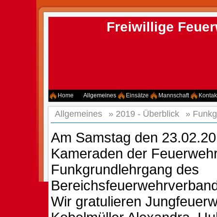
Freiwillige Feu
Home
Allgemeines
Einsätze
Mannschaft
Kontak
Allgemeines
»
2019 - Überblick
»
Funkg
Am Samstag den 23.02.20
Kameraden der Feuerwehr
Funkgrundlehrgang des
Bereichsfeuerwehrverbandes
Wir gratulieren Jungfeue