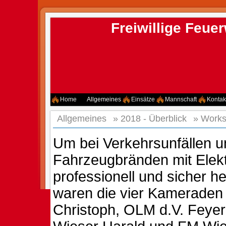
Freiwillige Feu
Home
Allgemeines
Einsätze
Mannschaft
Kontak
Allgemeines
»
2018 - Überblick
»
Works
Um bei Verkehrsunfällen u
Fahrzeugbränden mit Elek
professionell und sicher h
waren die vier Kameraden 
Christoph, OLM d.V. Feyer