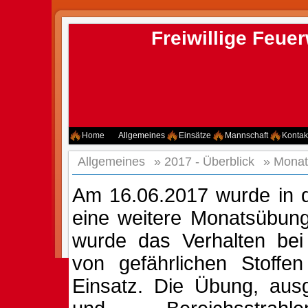
Freiwillige Feu
Home
Allgemeines
Einsätze
Mannschaft
Kontak
Allgemeines
»
2017 - Überblick
»
Monat
Am 16.06.2017 wurde in 
eine weitere Monatsübung
wurde das Verhalten be
von gefährlichen Stoffe
Einsatz. Die Übung, ausg