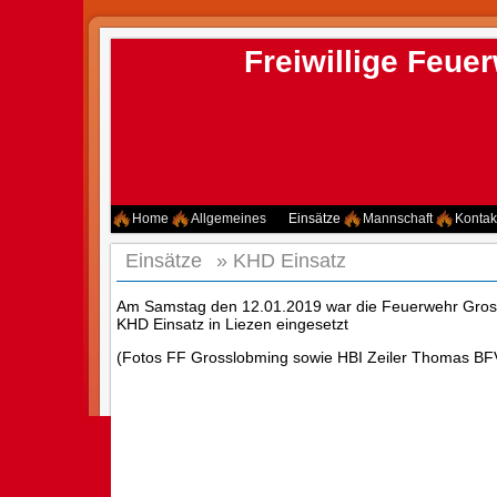
Freiwillige Feu
Home
Allgemeines
Einsätze
Mannschaft
Kontak
Einsätze
»
KHD Einsatz
Am Samstag den 12.01.2019 war die Feuerwehr Gros
KHD Einsatz in Liezen eingesetzt
(Fotos FF Grosslobming sowie HBI Zeiler Thomas BFV 