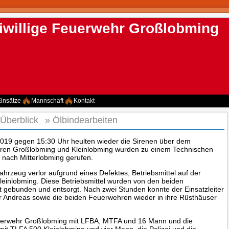
iwillige Feuerwehr Großlobming
insätze
Mannschaft
Kontakt
 Überblick
»
Ölbindearbeiten
019 gegen 15:30 Uhr heulten wieder die Sirenen über dem
ren Großlobming und Kleinlobming wurden zu einem Technischen
) nach Mitterlobming gerufen.
Fahrzeug verlor aufgrund eines Defektes, Betriebsmittel auf der
einlobming. Diese Betriebsmittel wurden von den beiden
 gebunden und entsorgt. Nach zwei Stunden konnte der Einsatzleiter
r Andreas sowie die beiden Feuerwehren wieder in ihre Rüsthäuser
uerwehr Großlobming mit LFBA, MTFA und 16 Mann und die