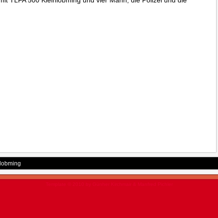
it TLFA 500 Kleinlobming und vier Mann, die Polizei und die
ßlobming
Template © 2010 by Günher Kirchmair & Manfred Pichler