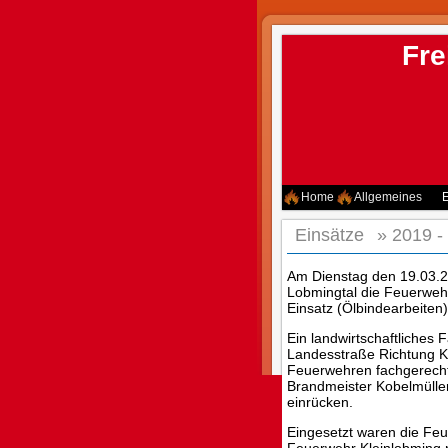
Fre
Home
Allgemeines
E
Einsätze
»
2019 -
Am Dienstag den 19.03.2
Lobmingtal die Feuerweh
Einsatz (Ölbindearbeiten
Ein landwirtschaftliches 
Landesstraße Richtung Kl
Feuerwehren fachgerecht
Brandmeister Kobelmülle
einrücken.
Eingesetzt waren die Fe