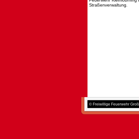
Feuerwehr Kleinlobming m
Straßenverwaltung.
© Freiwillige Feuerwehr Gro