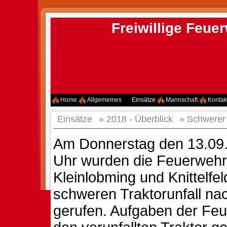
Freiwillige Feu
Home
Allgemeines
Einsätze
Mannschaft
Kontak
Einsätze
»
2018 - Überblick
»
Schwerer 
Am Donnerstag den 13.09
Uhr wurden die Feuerwehr
Kleinlobming und Knittelfe
schweren Traktorunfall na
gerufen. Aufgaben der Fe