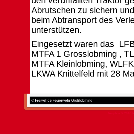
den verunfallten Traktor g
Abrutschen zu sichern un
beim Abtransport des Verle
unterstützen.
Eingesetzt waren das
LFB
MTFA 1 Grosslobming
, T
MTFA Kleinlobming, WLFK K
LKWA Knittelfeld mit 28 M
© Freiwillige Feuerwehr Großlobming
Template © 2010 b